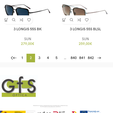
3 LONGIS 55S BK
3 LONGIS 55S BLSL
SUN
SUN
279,00
€
259,00
€
←
1
2
3
4
5
…
840
841
842
→